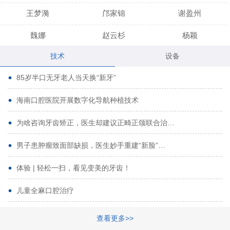
王梦漪
邝家锦
谢盈州
魏娜
赵云杉
杨颖
技术
设备
段小龙
吾尔肯
黄启龙
85岁半口无牙老人当天换“新牙”
代艳虹
林芳诚
宋波
海南口腔医院开展数字化导航种植技术
曹香林
姜炳华
杨川
为啥咨询牙齿矫正，医生却建议正畸正颌联合治…
姚宗将
梁春晓
熊修邦
男子患肿瘤致面部缺损，医生妙手重建“新脸”…
林夏羽
颜晶
李春选
路娜
商晔
文灵周
体验 | 轻松一扫，看见变美的牙齿！
周碧玲
吴关昌
唐敏
儿童全麻口腔治疗
杨珠
黄芬芳
黄泽浩
查看更多>>