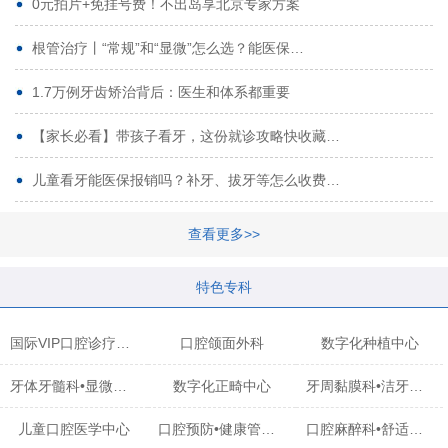
0元拍片+免挂号费！不出岛享北京专家方案
根管治疗丨“常规”和“显微”怎么选？能医保…
1.7万例牙齿矫治背后：医生和体系都重要
【家长必看】带孩子看牙，这份就诊攻略快收藏…
儿童看牙能医保报销吗？补牙、拔牙等怎么收费…
查看更多>>
特色专科
国际VIP口腔诊疗中心
口腔颌面外科
数字化种植中心
牙体牙髓科•显微治疗中心
数字化正畸中心
牙周黏膜科•洁牙中心
儿童口腔医学中心
口腔预防•健康管理科
口腔麻醉科•舒适化诊疗中心