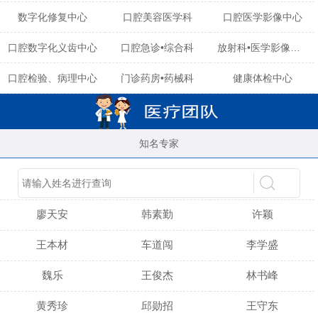
数字化修复中心
口腔美容医学科
口腔医学影像中心
口腔数字化义齿中心
口腔急诊•综合科
放射科•医学影像中心
口腔检验、病理中心
门诊药房•药械科
健康体检中心
知名专家
陈育玲
谢小雪
吴晓桃
廖天安
韩素勤
许颖
王本材
车道闯
李学盛
魏乐
王俊杰
林书峰
黄秀珍
邱勋招
王守东