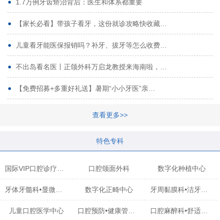
1.7万例牙齿矫治背后：医生和体系都重要
【家长必看】带孩子看牙，这份就诊攻略快收藏…
儿童看牙能医保报销吗？补牙、拔牙等怎么收费…
不出岛看名医丨正颌外科万启龙教授来海南啦，…
【免费招募+多重好礼送】暑期“小小牙医”亲…
查看更多>>
特色专科
国际VIP口腔诊疗中心
口腔颌面外科
数字化种植中心
牙体牙髓科•显微治疗中心
数字化正畸中心
牙周黏膜科•洁牙中心
儿童口腔医学中心
口腔预防•健康管理科
口腔麻醉科•舒适化诊疗中心