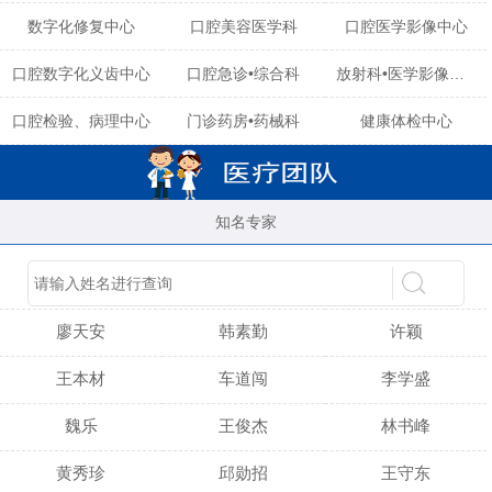
数字化修复中心
口腔美容医学科
口腔医学影像中心
口腔数字化义齿中心
口腔急诊•综合科
放射科•医学影像中心
口腔检验、病理中心
门诊药房•药械科
健康体检中心
知名专家
陈育玲
谢小雪
吴晓桃
廖天安
韩素勤
许颖
王本材
车道闯
李学盛
魏乐
王俊杰
林书峰
黄秀珍
邱勋招
王守东