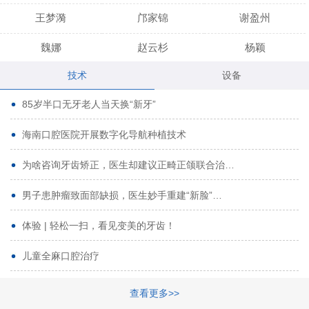
王梦漪
邝家锦
谢盈州
魏娜
赵云杉
杨颖
技术
设备
段小龙
吾尔肯
黄启龙
85岁半口无牙老人当天换“新牙”
代艳虹
林芳诚
宋波
海南口腔医院开展数字化导航种植技术
曹香林
姜炳华
杨川
为啥咨询牙齿矫正，医生却建议正畸正颌联合治…
姚宗将
梁春晓
熊修邦
男子患肿瘤致面部缺损，医生妙手重建“新脸”…
林夏羽
颜晶
李春选
路娜
商晔
文灵周
体验 | 轻松一扫，看见变美的牙齿！
周碧玲
吴关昌
唐敏
儿童全麻口腔治疗
杨珠
黄芬芳
黄泽浩
查看更多>>