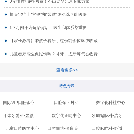
0元拍片+免挂号费！不出岛享北京专家方案
根管治疗丨“常规”和“显微”怎么选？能医保…
1.7万例牙齿矫治背后：医生和体系都重要
【家长必看】带孩子看牙，这份就诊攻略快收藏…
儿童看牙能医保报销吗？补牙、拔牙等怎么收费…
查看更多>>
特色专科
国际VIP口腔诊疗中心
口腔颌面外科
数字化种植中心
牙体牙髓科•显微治疗中心
数字化正畸中心
牙周黏膜科•洁牙中心
儿童口腔医学中心
口腔预防•健康管理科
口腔麻醉科•舒适化诊疗中心