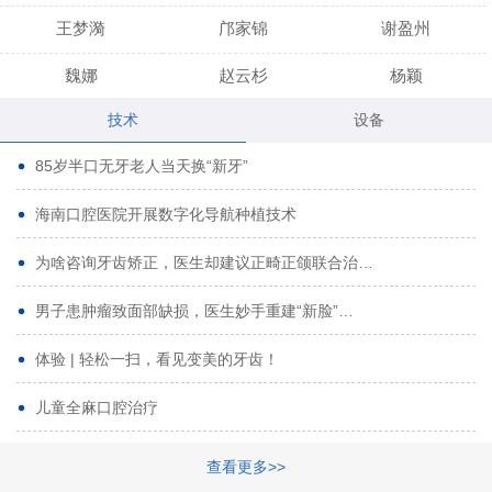
王梦漪
邝家锦
谢盈州
魏娜
赵云杉
杨颖
技术
设备
段小龙
吾尔肯
黄启龙
85岁半口无牙老人当天换“新牙”
代艳虹
林芳诚
宋波
海南口腔医院开展数字化导航种植技术
曹香林
姜炳华
杨川
为啥咨询牙齿矫正，医生却建议正畸正颌联合治…
姚宗将
梁春晓
熊修邦
男子患肿瘤致面部缺损，医生妙手重建“新脸”…
林夏羽
颜晶
李春选
路娜
商晔
文灵周
体验 | 轻松一扫，看见变美的牙齿！
周碧玲
吴关昌
唐敏
儿童全麻口腔治疗
杨珠
黄芬芳
黄泽浩
查看更多>>