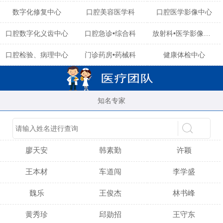
数字化修复中心
口腔美容医学科
口腔医学影像中心
口腔数字化义齿中心
口腔急诊•综合科
放射科•医学影像中心
口腔检验、病理中心
门诊药房•药械科
健康体检中心
知名专家
陈育玲
谢小雪
吴晓桃
廖天安
韩素勤
许颖
王本材
车道闯
李学盛
魏乐
王俊杰
林书峰
黄秀珍
邱勋招
王守东