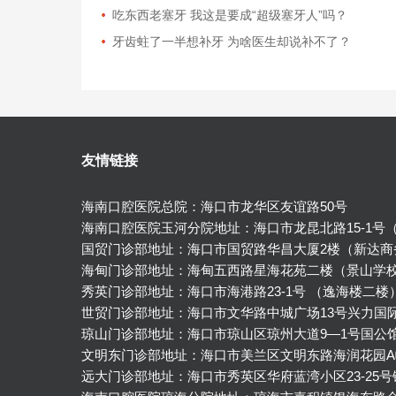
吃东西老塞牙 我这是要成“超级塞牙人”吗？
牙齿蛀了一半想补牙 为啥医生却说补不了？
友情链接
海南口腔医院总院：海口市龙华区友谊路50号
海南口腔医院玉河分院地址：海口市龙昆北路15-1号
国贸门诊部地址：海口市国贸路华昌大厦2楼（新达商
海甸门诊部地址：海甸五西路星海花苑二楼（景山学
秀英门诊部地址：海口市海港路23-1号 （逸海楼二楼
世贸门诊部地址：海口市文华路中城广场13号兴力国
琼山门诊部地址：海口市琼山区琼州大道9—1号国公
文明东门诊部地址：海口市美兰区文明东路海润花园A
远大门诊部地址：海口市秀英区华府蓝湾小区23-25