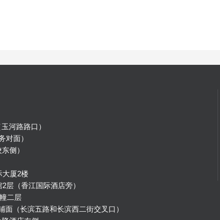
（玉河路路口）
务对面）
校东侧）
）
际大厦2楼
馆2层（香江国际酒店旁）
幢二层
号铺面（长滨五路和长滨西二街交叉口）