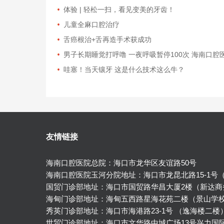
体验 | 轻松一扫，看见变美的牙齿！
儿童全麻口腔治疗
舌癌根治+舌再造手术获成功
男子长期睡觉打呼噜 一夜呼吸暂停100次 海南口
哇塞！当天镶牙 这是什么技术这么牛？
友情链接
海南口腔医院总院：海口市龙华区友谊路50号
海南口腔医院玉河分院地址：海口市龙昆北路15-1号
国贸门诊部地址：海口市国贸路华昌大厦2楼（新达商
海甸门诊部地址：海甸五西路星海花苑二楼（景山学
秀英门诊部地址：海口市海港路23-1号 （逸海楼二楼
世贸门诊部地址：海口市文华路中城广场13号兴力国