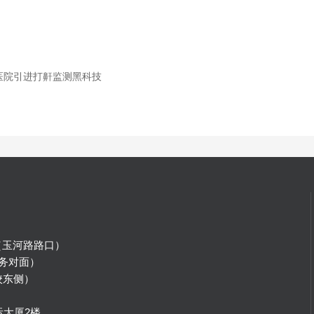
腔医院引进打鼾监测黑科技
（玉河路路口）
务对面）
校东侧）
）
际大厦2楼