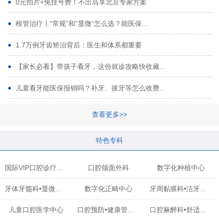
0元拍片+免挂号费！不出岛享北京专家方案
根管治疗丨“常规”和“显微”怎么选？能医保…
1.7万例牙齿矫治背后：医生和体系都重要
【家长必看】带孩子看牙，这份就诊攻略快收藏…
儿童看牙能医保报销吗？补牙、拔牙等怎么收费…
查看更多>>
特色专科
国际VIP口腔诊疗中心
口腔颌面外科
数字化种植中心
牙体牙髓科•显微治疗中心
数字化正畸中心
牙周黏膜科•洁牙中心
儿童口腔医学中心
口腔预防•健康管理科
口腔麻醉科•舒适化诊疗中心