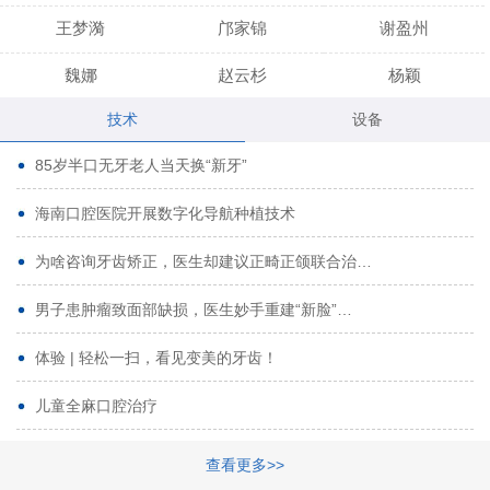
王梦漪
邝家锦
谢盈州
魏娜
赵云杉
杨颖
技术
设备
段小龙
吾尔肯
黄启龙
85岁半口无牙老人当天换“新牙”
代艳虹
林芳诚
宋波
海南口腔医院开展数字化导航种植技术
曹香林
姜炳华
杨川
为啥咨询牙齿矫正，医生却建议正畸正颌联合治…
姚宗将
梁春晓
熊修邦
男子患肿瘤致面部缺损，医生妙手重建“新脸”…
林夏羽
颜晶
李春选
路娜
商晔
文灵周
体验 | 轻松一扫，看见变美的牙齿！
周碧玲
吴关昌
唐敏
儿童全麻口腔治疗
杨珠
黄芬芳
黄泽浩
查看更多>>