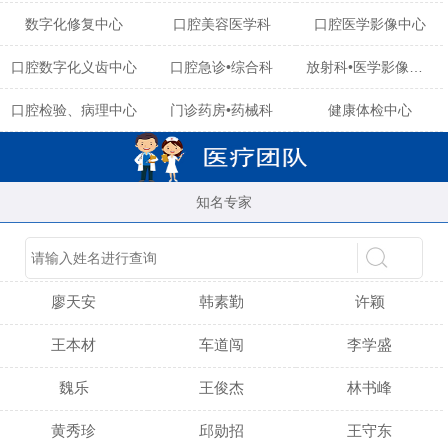
数字化修复中心
口腔美容医学科
口腔医学影像中心
口腔数字化义齿中心
口腔急诊•综合科
放射科•医学影像中心
口腔检验、病理中心
门诊药房•药械科
健康体检中心
知名专家
陈育玲
谢小雪
吴晓桃
廖天安
韩素勤
许颖
王本材
车道闯
李学盛
魏乐
王俊杰
林书峰
黄秀珍
邱勋招
王守东