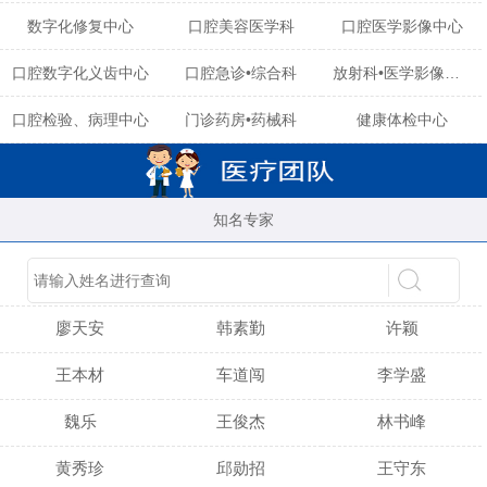
数字化修复中心
口腔美容医学科
口腔医学影像中心
口腔数字化义齿中心
口腔急诊•综合科
放射科•医学影像中心
口腔检验、病理中心
门诊药房•药械科
健康体检中心
知名专家
陈育玲
谢小雪
吴晓桃
廖天安
韩素勤
许颖
王本材
车道闯
李学盛
魏乐
王俊杰
林书峰
黄秀珍
邱勋招
王守东